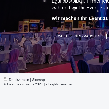
Egal ob AbiBall, Firmenfei
während wir Ihr Event zu 
Wir machen Ihr Event zu
WEITERE INFORMATIONEN
Druckversion
|
Sitemap
© Heartbeat-Events 2024 | all rights reserved